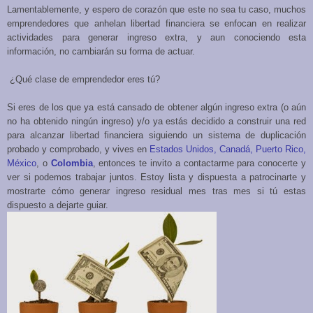
Lamentablemente, y espero de corazón que este no sea tu caso, muchos
emprendedores que anhelan libertad financiera se enfocan en realizar
actividades para generar ingreso extra, y aun conociendo esta
información, no cambiar
á
n su forma de actuar.
¿Qu
é
clase de emprendedor eres t
ú
?
Si eres de los que ya está cansado de obtener algún ingreso extra (o aún
no ha obtenido ningún ingreso) y/o ya estás decidido a construir una red
para alcanzar libertad financiera siguiendo un sistema de duplicación
probado y comprobado, y vives en
Estados Unidos, Canad
á
, Puerto Rico,
M
é
xico
, o
Colombia
, entonces te invito a contactarme para conocerte y
ver si podemos trabajar juntos. Estoy lista y dispuesta a patrocinarte y
mostrarte c
ó
mo generar ingreso residual mes tras mes si t
ú
estas
dispuesto a dejarte guiar.